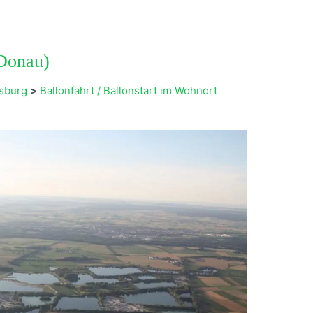
(Donau)
gsburg
>
Ballonfahrt / Ballonstart im Wohnort