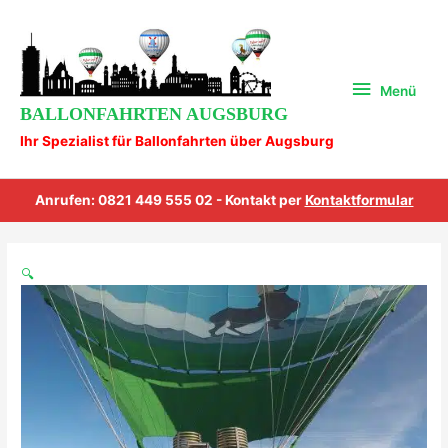
Zum
-
Menü
Inhalt
Sie
springen
alleine
im
Menü
Ballonkorb
BALLONFAHRTEN AUGSBURG
+
Ihr Spezialist für Ballonfahrten über Augsburg
Ballonpilot
Menge
Anrufen: 0821 449 555 02 - Kontakt per
Kontaktformular
Augsburg
🔍
VIP
Ballonfahrt
für
2
-
Sie
alleine
im