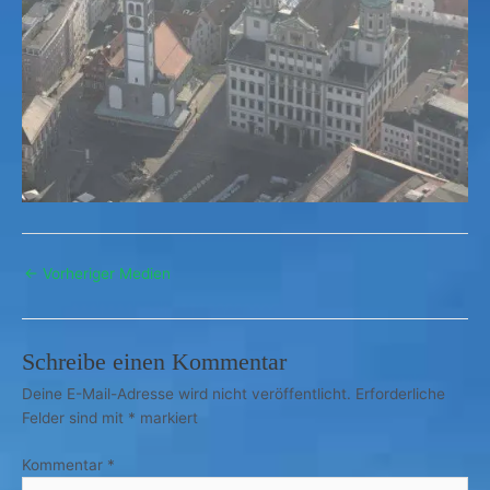
←
Vorheriger Medien
Schreibe einen Kommentar
Deine E-Mail-Adresse wird nicht veröffentlicht.
Erforderliche
Felder sind mit
*
markiert
Kommentar
*